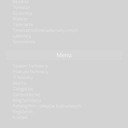
Murarze
Tynkarze
Glazurnicy
Malarze
Tapeciarze
Serwisanci drzwi automatycznych
Lakiernicy
Gresownicy
Menu
Szukam fachowca
Polecani fachowcy
O Novelity
Miasta
Zaloguj się
Zarejestruj się
Blog fachowca
Katalog firm i sklepów budowlanych
Regulamin
Kontakt