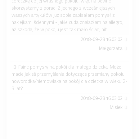
córeczkę do jej własnego pokoju, więc na pewno
skorzystamy z porad. Z jednego z wcześniejszych
waszych artykułów już sobie zapisałam pomysł z
naklejkami ściennymi - jakie cuda znalazłam na allegro,
aż szkoda, że w pokoju jest tak mało ścian, hihi
2018-09-28 16:03:02
Małgorzata
Fajne pomysły na pokój dla małego dziecka. Może
macie jakieś przemyślenia dotyczące przemiany pokoju
noworodka/niemowlaka na pokój dla dziecka w wieku 2-
3 lat?
2018-09-28 16:03:02
Misiek