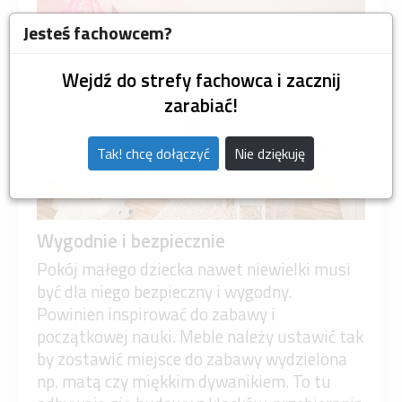
Jesteś fachowcem?
Wejdź do strefy fachowca i zacznij
zarabiać!
Tak! chcę dołączyć
Nie dziękuję
Wygodnie i bezpiecznie
Pokój małego dziecka nawet niewielki musi
być dla niego bezpieczny i wygodny.
Powinien inspirować do zabawy i
początkowej nauki. Meble należy ustawić tak
by zostawić miejsce do zabawy wydzielona
np. matą czy miękkim dywanikiem. To tu