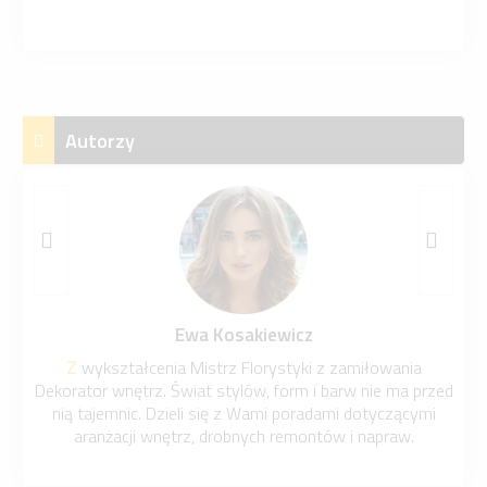
Autorzy
Ewa Kosakiewicz
Pozytywnie zakręcona fanka nowości technologicznych i
tor wnętrz. Świat stylów, form i barw nie ma przed
wszelkich gadż
tajemnic. Dzieli się z Wami poradami dotyczącymi
poznawania ś
ranżacji wnętrz, drobnych remontów i napraw.
techniczne 