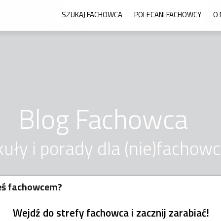
SZUKAJ FACHOWCA
POLECANI FACHOWCY
O 
Blog Fachowca
kuły i porady dla (nie)fachow
eś fachowcem?
Wejdź do strefy fachowca i zacznij zarabiać!