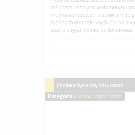
roślinami łatwymi w domowej upraw
można spróbować . Zachęcam do p
roślinach doniczkowych. Coraz wię
warto sięgać po nie, by dekorować 
Choinka żywa czy sztuczna?
Kategoria:
Zielony dom i ogród