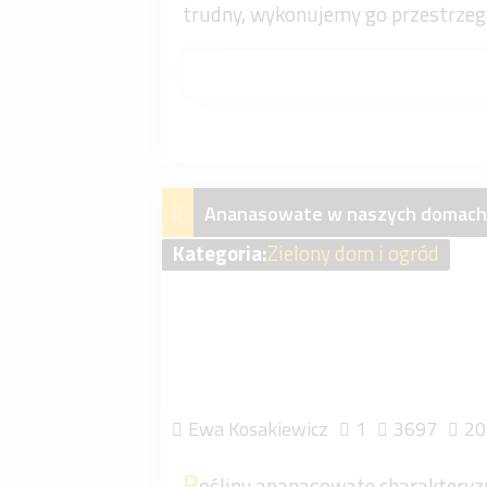
trudny, wykonujemy go przestrzeg
Ananasowate w naszych domach
Kategoria:
Zielony dom i ogród
Ewa Kosakiewicz
1
3697
20
R
ośliny ananasowate charakteryzu