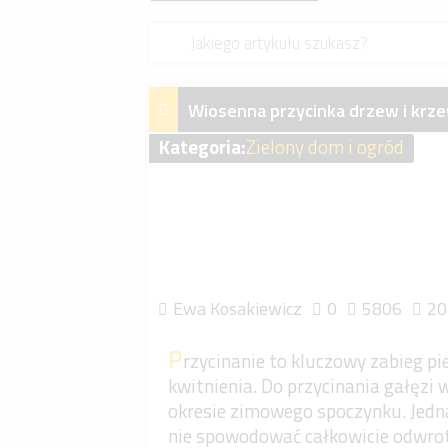
Wiosenna przycinka drzew i kr
Kategoria:
Zielony dom i ogród
Ewa Kosakiewicz
0
5806
20
P
rzycinanie to kluczowy zabieg pi
kwitnienia. Do przycinania gałęzi w
okresie zimowego spoczynku. Jedna
nie spowodować całkowicie odwrotne