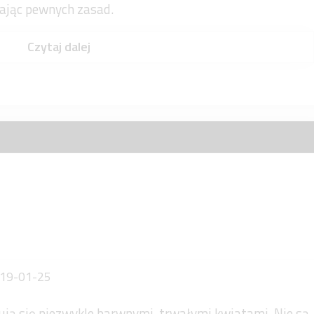
ając pewnych zasad.
Czytaj dalej
19-01-25
ją się niezwykle barwnymi, trwałymi kwiatami. Nie są