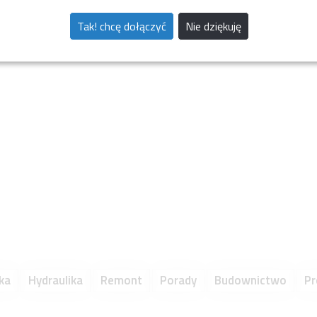
Tak! chcę dołączyć
Nie dziękuję
ka
Hydraulika
Remont
Porady
Budownictwo
Pr