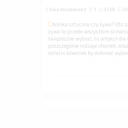
Ewa Kosakiewicz
1
3338
20
C
hoinka sztuczna czy żywa? Oto z
żywa to przede wszystkim ścinania 
świąteczne wybrać, to artykuł dla 
poszczególne rodzaje choinek, oraz
ostatni dzwonek by dokonać wybo