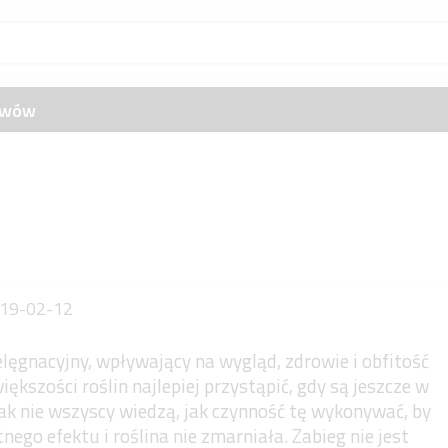
zewów
19-02-12
elęgnacyjny, wpływający na wygląd, zdrowie i obfitość
iększości roślin najlepiej przystąpić, gdy są jeszcze w
k nie wszyscy wiedzą, jak czynność tę wykonywać, by
go efektu i roślina nie zmarniała. Zabieg nie jest