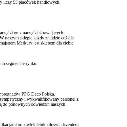
aży liczy 55 placówek handlowych.
arzędzi oraz narzędzi skrawających.
W naszym sklepie każdy znajdzie coś dla
ajstrem Merkury jest sklepem dla ciebie.
oim segmencie rynku.
i impregnatów PPG Deco Polska.
 sympatyczny i wykwalifikowany personel z
ają do ponownych odwiedzin naszych
ifikacjami oraz wieloletnim doświadczeniem.