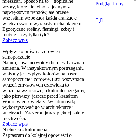
mieszkań. Sposób na to – tropikalne
Podgląd firmy
wzory, które nie tylko są jednym z
największych trendów, ale przede
wszystkim wzbogacą każdą aranżację
wnętrza swoim wyrazistym charakterem.
Egzotyczne rośliny, flamingi, zebry i
motyle…czy tylko tyle?
Zobacz wpis
Wpływ kolorów na zdrowie i
samopoczucie
Natura, nasz pierwotny dom jest barwna i
zmienna. W instynktownym postrzeganiu
wpisany jest wpływ kolorów na nasze
samopoczucie i zdrowie. 80% wszystkich
wrażeń zmysłowych człowieka to
wrażenia wzrokowe, a kolor dostrzegamy,
jako pierwszy, jeszcze przed kształtem.
Warto, więc z większą świadomością
wykorzystywać go w architekturze i
wnętrzach. Zaczerpnijmy z pięknej palety
możliwości.
Zobacz wpis
Niebieski - kolor nieba
Zapraszam do kolejnej opowieści o