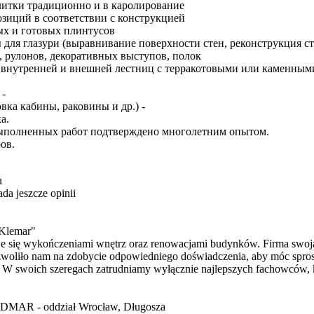
плитки традиционно и в каролирование
зиций в соответствии с конструкцией
ных и готовых плинтусов
 для глазури (выравнивание поверхности стен, реконструкция ст
, рулонов, декоративных выступов, полок
а внутренней и внешней лестниц с терракотовыми или каменным
 -
овка кабины, раковины и др.) -
а.
выполненных работ подтверждено многолетним опытом.
ов.
u
da jeszcze opinii
Klemar"
e się wykończeniami wnętrz oraz renowacjami budynków. Firma swoją 
ozwoliło nam na zdobycie odpowiedniego doświadczenia, aby móc spro
W swoich szeregach zatrudniamy wyłącznie najlepszych fachowców, któ
TADMAR - oddział Wrocław, Długosza