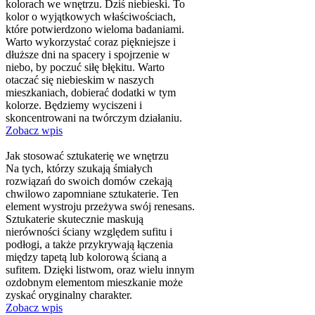
kolorach we wnętrzu. Dziś niebieski. To
kolor o wyjątkowych właściwościach,
które potwierdzono wieloma badaniami.
Warto wykorzystać coraz piękniejsze i
dłuższe dni na spacery i spojrzenie w
niebo, by poczuć siłę błękitu. Warto
otaczać się niebieskim w naszych
mieszkaniach, dobierać dodatki w tym
kolorze. Będziemy wyciszeni i
skoncentrowani na twórczym działaniu.
Zobacz wpis
Jak stosować sztukaterię we wnętrzu
Na tych, którzy szukają śmiałych
rozwiązań do swoich domów czekają
chwilowo zapomniane sztukaterie. Ten
element wystroju przeżywa swój renesans.
Sztukaterie skutecznie maskują
nierówności ściany względem sufitu i
podłogi, a także przykrywają łączenia
między tapetą lub kolorową ścianą a
sufitem. Dzięki listwom, oraz wielu innym
ozdobnym elementom mieszkanie może
zyskać oryginalny charakter.
Zobacz wpis