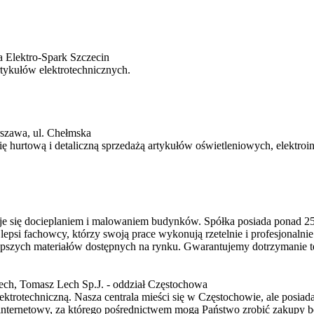
a Elektro-Spark Szczecin
tykułów elektrotechnicznych.
rszawa, ul. Chełmska
ię hurtową i detaliczną sprzedażą artykułów oświetleniowych, elektroin
je się docieplaniem i malowaniem budynków. Spółka posiada ponad 25-
jlepsi fachowcy, którzy swoją prace wykonują rzetelnie i profesjonalni
lepszych materiałów dostępnych na rynku. Gwarantujemy dotrzymanie t
, Tomasz Lech Sp.J. - oddział Częstochowa
ektrotechniczną. Nasza centrala mieści się w Częstochowie, ale posia
 internetowy, za którego pośrednictwem mogą Państwo zrobić zakupy 