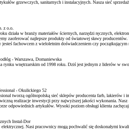
tykułów grzewczych, sanitarnych i instalacyjnych. Nasza sieć sprzed
. z o.o.
oku działa w branży materiałów ściernych, narzędzi ręcznych, elektron
my zaoferować najlepsze produkty od światowej sławy producentów. 
zy jesteś fachowcem z wieloletnim doświadczeniem czy początkującym m
Podłóg - Warszawa, Domaniewska
a rynku wnętrzarskim od 1998 roku. Dziś jest jednym z liderów w sw
essional - Okulickiego 52
ssional tworzą ogólnopolską sieć sklepów producenta farb, lakierów 
iczną realizacje inwestycji przy najwyższej jakości wykonania. Nasz
rze odpowiednich artykułów. Wysoki poziom obsługi klienta zachęc
znych Instal-Dor
y elektrycznej. Nasi pracownicy mogą pochwalić się doskonałymi kwal