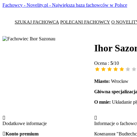
Fachowcy - Novelity.pl - Największa baza fachowców w Polsce
SZUKAJ FACHOWCA
POLECANI FACHOWCY
O NOVELIT
Ihor Sazo
Ocena :
5
/10
Miasto:
Wrocław
Główna specjalizacja
O mnie:
Układanie pły
Dodatkowe informacje
Informacje o fachowc
Konto premium
Компания "Budtechc