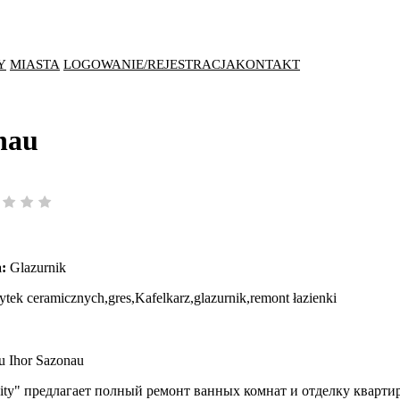
Y
MIASTA
LOGOWANIE/REJESTRACJA
KONTAKT
nau
:
Glazurnik
tek ceramicznych,gres,Kafelkarz,glazurnik,remont łazienki
u Ihor Sazonau
ity" предлагает полный ремонт ванных комнат и отделку квартир