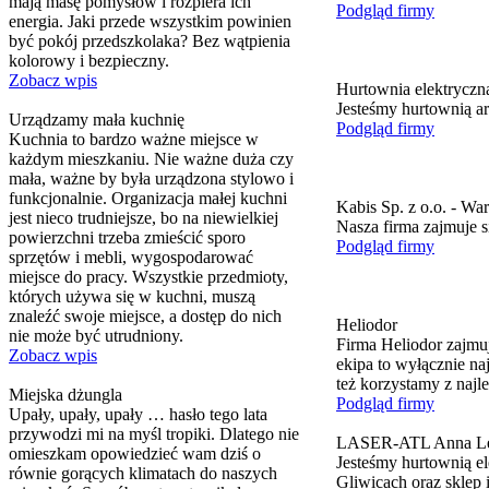
mają masę pomysłów i rozpiera ich
Podgląd firmy
energia. Jaki przede wszystkim powinien
być pokój przedszkolaka? Bez wątpienia
kolorowy i bezpieczny.
Zobacz wpis
Hurtownia elektryczn
Jesteśmy hurtownią ar
Urządzamy mała kuchnię
Podgląd firmy
Kuchnia to bardzo ważne miejsce w
każdym mieszkaniu. Nie ważne duża czy
mała, ważne by była urządzona stylowo i
funkcjonalnie. Organizacja małej kuchni
Kabis Sp. z o.o. - Wa
jest nieco trudniejsze, bo na niewielkiej
Nasza firma zajmuje s
powierzchni trzeba zmieścić sporo
Podgląd firmy
sprzętów i mebli, wygospodarować
miejsce do pracy. Wszystkie przedmioty,
których używa się w kuchni, muszą
znaleźć swoje miejsce, a dostęp do nich
Heliodor
nie może być utrudniony.
Firma Heliodor zajmu
Zobacz wpis
ekipa to wyłącznie na
też korzystamy z naj
Miejska dżungla
Podgląd firmy
Upały, upały, upały … hasło tego lata
przywodzi mi na myśl tropiki. Dlatego nie
LASER-ATL Anna Lech
omieszkam opowiedzieć wam dziś o
Jesteśmy hurtownią el
równie gorących klimatach do naszych
Gliwicach oraz sklep