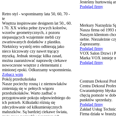
Jesteśmy hurtownią ar
Podgląd firmy
Retro styl - wspominamy lata 50, 60, 70 -
te
Wnętrza inspirowane designem lat 50., 60.
Merkury Narzędzia Sp
i 70. XX wieku pełne żywych kolorów,
Nasza firma od 1993 r
wzorów geometrycznych, z pozoru
Naszym klientom chce
niepasujących wzajemnie mebli czy
siebie. Niezależnie c
zwariowanych dodatków z plastiku.
Zapraszamy.
Niektórzy wystrój retro odbierają jako
Podgląd firmy
nieco kiczowaty czy nawet trącący
VOX Salon Drzwi i 
myszką. Jednak stosując kilka zasad,
Marka VOX istnieje n
można zaaranżować naprawdę ciekawe
Podgląd firmy
nowoczesne wnętrze z elementami z
minionej epoki. Odkurzamy wspomnienia.
Zobacz wpis
Pokój przedszkolaka
Centrum Dekoral Prof
Nasze pociechy rosną i z niemowlaków
Centra Dekoral Profe
zmieniają się w pełnych wigoru
Gwarantujemy błyskaw
przedszkolaków. Warto zadbać o
chęcią pomoże w dobo
przygotowanie pokoju odpowiedniego do
punktów sprzedaży.
ich potrzeb. Kilkulatki różnią się
Podgląd firmy
zdecydowanie od kilkumiesięcznych
Zakład Usług Technic
maluszków. Są bardziej ciekawe świata,
Firma działa w branż