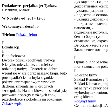
- укладка плитки, 
Dodatkowe specjalizacje:
Tynkarz,
декоративных компо
Glazurnik, Malarz
- укладка разрезан
- подготовка основы
W Novelity od:
2017-12-03
- укладка декораций
- покрытие, отделк
Wykonanych zleceń:
0
панелями, -
подвесные потолки,
Telefon:
Pokaż telefon
белая сборка (устан
сглаживание, окраск
Высокое качество 
Lokalizacja
Заключение договор
Blog fachowca
Dworek polski - pochwała tradycji
Opinie o Ihor Sazona
Nie tylko mieszkanie, ale miejsce
Ihor Sazonau nie posia
rodzinnej tradycji. Dworek na dobre
wpisał się w krajobraz naszego kraju. Jego
Polecane firmy
prostopadłościenna bryła z gankiem,
Zakład Remontowy "
pokryta czterospadowym wysokim
Zakład Klemar zajmuj
dachem, zmieniła się w drobnych
lat na rynku pracy p
szczegółach. Na umeblowanie składają się
wybrednym klientom. 
przeważnie sprzęty z różnych epok,
cenią klienta.
przechodzące z pokolenia na pokolenie.
Podgląd firmy
Zobacz wpis
Centrum Instalacji 