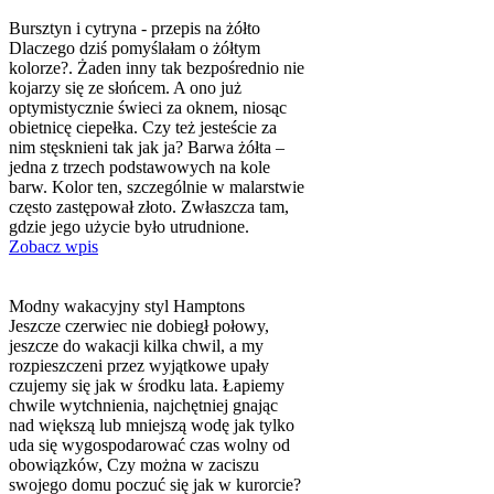
Bursztyn i cytryna - przepis na żółto
Dlaczego dziś pomyślałam o żółtym
kolorze?. Żaden inny tak bezpośrednio nie
kojarzy się ze słońcem. A ono już
optymistycznie świeci za oknem, niosąc
obietnicę ciepełka. Czy też jesteście za
nim stęsknieni tak jak ja? Barwa żółta –
jedna z trzech podstawowych na kole
barw. Kolor ten, szczególnie w malarstwie
często zastępował złoto. Zwłaszcza tam,
gdzie jego użycie było utrudnione.
Zobacz wpis
Modny wakacyjny styl Hamptons
Jeszcze czerwiec nie dobiegł połowy,
jeszcze do wakacji kilka chwil, a my
rozpieszczeni przez wyjątkowe upały
czujemy się jak w środku lata. Łapiemy
chwile wytchnienia, najchętniej gnając
nad większą lub mniejszą wodę jak tylko
uda się wygospodarować czas wolny od
obowiązków, Czy można w zaciszu
swojego domu poczuć się jak w kurorcie?