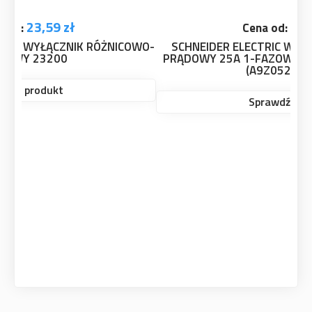
65,31 zł
Cena od:
SCHNEIDER ELECTRIC WYŁĄCZNIK RÓŻNICOWO
PRĄDOWY 25A 1-FAZOWY, RÓŻNICÓWKA ACTI9 S
(A9Z05225/SCH)
Sprawdź produkt