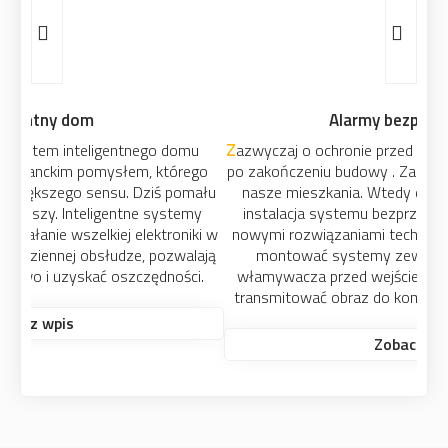
Alarmy bezprzewodowe
Zazwyczaj o ochronie przed włamaniem myślimy dopiero
po zakończeniu budowy . Zabezpieczyć możemy również
nasze mieszkania. Wtedy dobrym rozwiązaniem jest
instalacja systemu bezprzewodowego. W związku z
nowymi rozwiązaniami technicznymi można w tej chwili
montować systemy zewnętrzne – wykrywające
włamywacza przed wejściem, urządzenia pozwalające
transmitować obraz do komputera oraz ukryte kamery.
Zobacz wpis