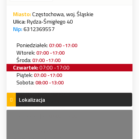
Miasto:
Częstochowa, woj. Śląskie
Ulica:
Rydza-Śmigłego 40
Nip:
6312369557
Poniedziałek:
07:00 -17:00
Wtorek:
07:00 -17:00
Środa:
07:00 -17:00
Czwartek:
07:00 -17:00
Piątek:
07:00 -17:00
Sobota:
08:00 -13:00
Lokalizacja