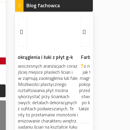
Blog fachowca
Farba tablicowa i magnetyczna
To nie magia ! czy może być ściana
jak tablica ? czy może przyciągać
magnes ? Czemu nie ! W dziecięcym
pokoju, kąciku ucznia, w kuchni czy w
przedpokoju, mamy teraz możliwość
stworzenia na ścianie powierzchni,
po której można pisać, rysować, a
także powiesić notatki, zdjęcia i wiele
innych rzeczy.
Zobacz wpis