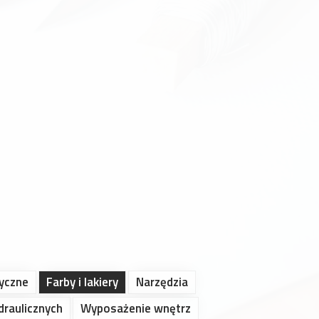
ryczne
Farby i lakiery
Narzędzia
draulicznych
Wyposażenie wnętrz