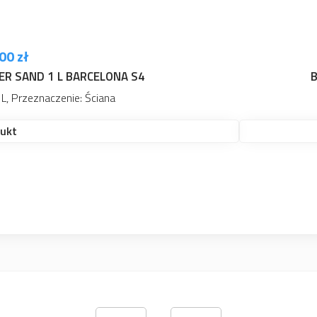
275,00 zł
Cena od:
EMULSJI 25CM Z RĄCZKĄ DWUKOMP. 12CWE25B
kiego rodzaju farbami emulsyjnymi i klejowymi.
Sprawdź produkt