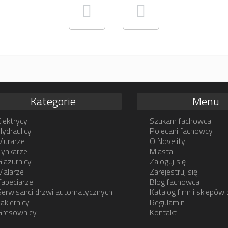
Kategorie
Menu
Elektrycy
Szukam fachowca
Hydraulicy
Polecani fachowcy
Murarze
O Novelity
Tynkarze
Miasta
Glazurnicy
Zaloguj się
Malarze
Zarejestruj się
Tapeciarze
Blog fachowca
Serwisanci drzwi automatycznych
Katalog firm i sklepów
Lakiernicy
Regulamin
Gresownicy
Kontakt