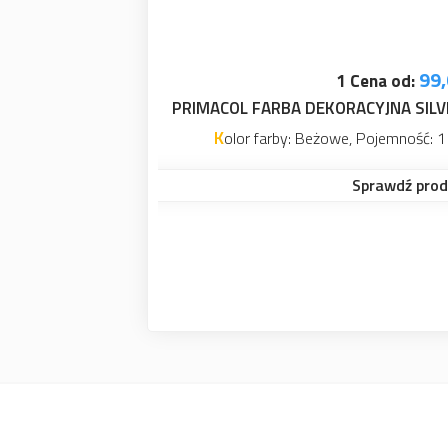
BEFASZCZOT WAŁEK DO 
Do malowania wszel