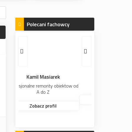
Polecani fachowcy
Marcin Idczak
Solidnie i dokladnie
Zobacz profil