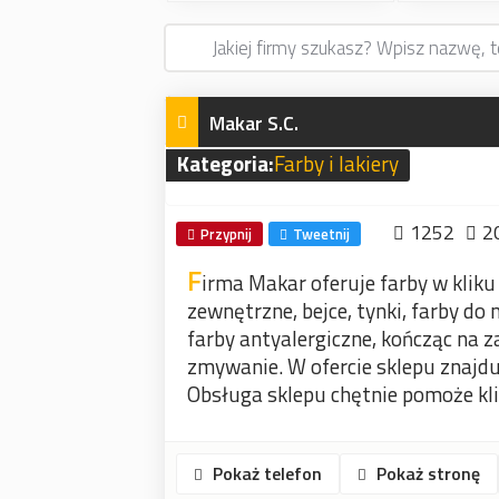
Makar S.C.
Kategoria:
Farby i lakiery
1252
2
Przypnij
Tweetnij
F
irma Makar oferuje farby w kliku
zewnętrzne, bejce, tynki, farby do
farby antyalergiczne, kończąc na
zmywanie. W ofercie sklepu znajdu
Obsługa sklepu chętnie pomoże kl
Pokaż telefon
Pokaż stronę