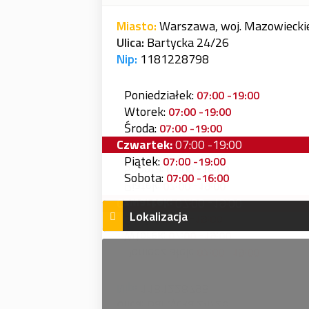
Miasto:
Warszawa, woj. Mazowiecki
Ulica:
Bartycka 24/26
Nip:
1181228798
Poniedziałek:
07:00 -19:00
Wtorek:
07:00 -19:00
Środa:
07:00 -19:00
Czwartek:
07:00 -19:00
Piątek:
07:00 -19:00
Sobota:
07:00 -16:00
Lokalizacja