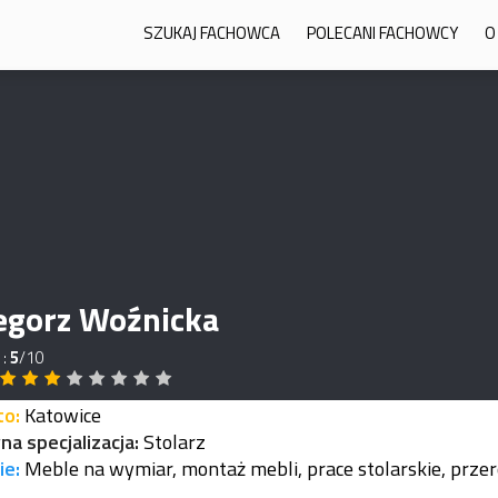
SZUKAJ FACHOWCA
POLECANI FACHOWCY
O
egorz Woźnicka
 :
5
/10
to:
Katowice
a specjalizacja:
Stolarz
ie:
Meble na wymiar, montaż mebli, prace stolarskie, przer