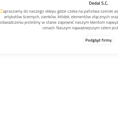
Dedal S.C.
łódek, elementów złącznych oraz narzędzia specjalistyczne. Dzięki
pewnić naszym klientom najwyższej jakości produkty przy jednocze
aszym najważniejszym celem jest zadowolenie klienta.
Podgląd firmy
wań
 kilkaset