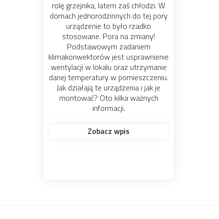
rolę grzejnika, latem zaś chłodzi. W
zamocowań elemen
domach jednorodzinnych do tej pory
konstrukcyjnych, instal
urządzenie to było rzadko
wyposażenia. W skle
stosowane. Pora na zmiany!
budowlanych znajdziem
Podstawowym zadaniem
rodzajów zamocowań, wś
klimakonwektorów jest usprawnienie
kołki, wkręty, śruby czy
wentylacji w lokalu oraz utrzymanie
wykonanych z różnych ma
danej temperatury w pomieszczeniu.
Łączniki mają różne ks
Jak działają te urządzenia i jak je
wielkości i zastosowania
montować? Oto kilka ważnych
dobrane zamocowania za
informacji.
bezawaryjny i długi 
użytkowania.
Zobacz wpis
Zobacz wpis