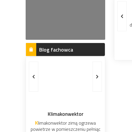
Zapraszamy do naszego sklepu gdzie czeka na państwa szeroki asortyment narzędzi ręcznych, elektronarzędzi,
artykułów ściernych, zamków, k
doświadczeniu jesteśmy w stanie za
cenach. N
Blog fachowca
Klimakonwektor
Rodzaje zamoco
Klimakonwektor zimą ogrzewa
Przy budowie (remoncie) domu
powietrze w pomieszczeniu pełniąc
wykonuje się co najmniej