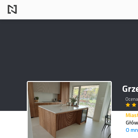
Grz
Ocena
Mias
Główn
O mn