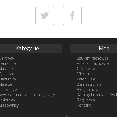
Kategorie
Menu
Elektrycy
Szukam fachowca
Hydraulicy
Polecani fachowcy
Murarze
O Novelity
Tynkarze
Miasta
Glazurnicy
Zaloguj się
Malarze
Zarejestruj się
Tapeciarze
Blog fachowca
Serwisanci drzwi automatycznych
Katalog firm i sklepów
Lakiernicy
Regulamin
Gresownicy
Kontakt