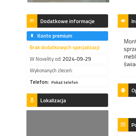
Dodatkowe informacje
I
Konto premium
Mont
Brak dodatkowych specjalizacji
sprz
mebl
W Novelity od:
2024-09-29
świa
Wykonanych zleceń:
Telefon:
Pokaż telefon
O
Lokalizacja
P