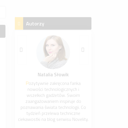
Autorzy
Elżbieta Pisarska
Jestem młodą pozytywnie
nastawioną do życia kobietą, która
wzięła życie w swoje ręce.
Nowoczesne technologie w domu to
moja pasja.