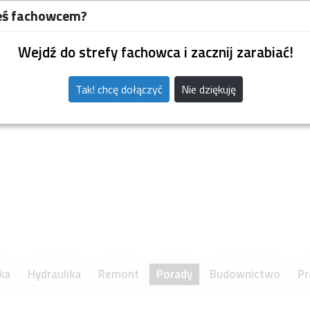
eś fachowcem?
Wejdź do strefy fachowca i zacznij zarabiać!
Tak! chcę dołączyć
Nie dziękuję
ka
Hydraulika
Remont
Porady
Budownictwo
Pr