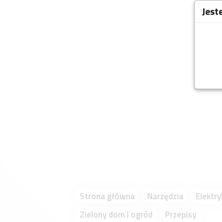
Jest
Strona główna
Narzędzia
Elektry
Zielony dom i ogród
Przepisy