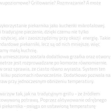
dwupoziomowe? Grillowanie? Rozmrażanie? A może
wykorzystanie piekarnika jako kuchenki mikrofalowej.
radycyjne pieczenie, dzięki czemu nie tylko
zybciej, ale i zaoszczędzimy przy okazji energię. Takie
ardowe piekarniki, lecz są od nich mniejsze, więc
mamy małą kuchnię.
a umieszczona została dodatkowa grzałka oraz otwory
wietrze jest rozprowadzane po komorze równomiernie.
w oraz sprawia, że ciasto równo wyrasta. System ten
na kilku poziomach równocześnie. Dodatkowo pozwala na
traw przy jednoczesnym obniżeniu temperatury.
 warzyw tak, jak na tradycyjnym grillu - ze źródłem
gotowywaną potrawą. Poprzez aktywowanie odrębnego
i piekarnika - osiąga on ustawioną temperaturę