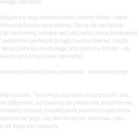
dowego pieczenia.
dbywa się przy wykorzystaniu dwóch źródeł ciepła -
ektrycznych oraz pary wodnej. Dania nie nasiąkają
ze i witaminy, a mięso jest soczyste i smaczniejsze od
 piekarniku parowym przygotujemy również ciasta.
i ekran pozwala na obsługę przy pomocy dotyku - co
wiony jest przycisków i pokręteł.
musimy pilnować czasu pieczenia - ustawiamy jego
amym czasie. Ta funkcja pozwala zaoszczędzić czas.
e oddzielnie, wstawiamy do piekarnika wszystko na
ko możemy ustawić indywidualne parametry pieczenia
żności od tego, czy jest to mięso, warzywa, itp.) -
 nie będą się mieszały.