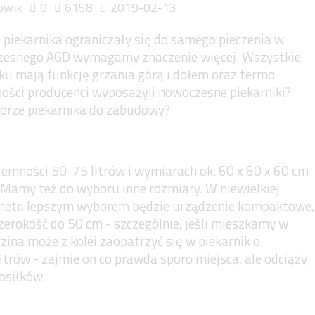
owik
0
6158
2019-02-13
 piekarnika ograniczały się do samego pieczenia w
zesnego AGD wymagamy znaczenie więcej. Wszystkie
nku mają funkcję grzania górą i dołem oraz termo
lności producenci wyposażyli nowoczesne piekarniki?
borze piekarnika do zabudowy?
emności 50-75 litrów i wymiarach ok. 60 x 60 x 60 cm
 Mamy też do wyboru inne rozmiary. W niewielkiej
tymetr, lepszym wyborem będzie urządzenie kompaktowe,
zerokość do 50 cm - szczególnie, jeśli mieszkamy w
zina może z kolei zaopatrzyć się w piekarnik o
itrów - zajmie on co prawda sporo miejsca, ale odciąży
osiłków.