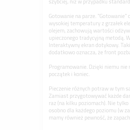
szybciej, niż w przypadku standar
Gotowanie na parze. "Gotowanie" o
wysokiej temperatury z grzałek el
olejem, zachowują wartości odżywc
upieczonego tradycyjną metodą. W
Interaktywny ekran dotykowy. Tak
dodatkowo oznacza, że front pozba
Programowanie. Dzięki niemu nie 
początek i koniec.
Pieczenie różnych potraw w tym s
Zamiast przygotowywać każde dani
raz (na kilku poziomach). Nie tyl
osobno dla każdego poziomu (w zale
mamy również pewność, że zapachy