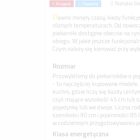
Natalia Sł
Przypnij
Tweetnij
D
awno minęły czasy, kiedy funkcje
różnych temperaturach. Od nowoc
piekarniki dostępne obecnie na ry
obiegu. W jakie jeszcze funkcjona
Czym należy się kierować przy wy
Rozmiar
Przywykliśmy do piekarników o poj
- to najczęściej kupowane modele.
kuchni, gdzie liczy się każdy cen
czyli mające wysokość 45 cm lub s
pojedynkę lub we dwoje. Liczna rod
szerokości 90 cm i pojemności 85 l
w codziennym przygotowywaniu p
Klasa energetyczna