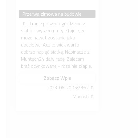
Przerwa zimowa na budowie
U mnie poszło ogrodzenie z
siatki - wyszło na tyle fajnie, że
może nawet zostanie jako
docelowe. Aczkolwiek warto
dobrze napiąć siatkę. Napinacze z
Muntech24 dały radę. Zalecam
brać ocynkowane - rdza nie złapie.
Zobacz Wpis
2023-06-20 15:28:52
Mariush