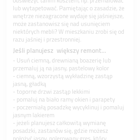
odświeżyć tanim kosztem, np. przemalować
lub wytapetować. Pamiętając o zasadzie, że
wnętrze niezagracone wydaje się jaśniejsze,
może zastanowisz się nad usunięciem
niektórych mebli? W mieszkaniu zrobi się od
razu jaśniej i przestronniej.
Jeśli planujesz większy remont...
- Usuń ciemną, drewnianą boazerię lub
przemaluj ją na jasny, pastelowy kolor
- ciemną, wzorzystą wykładzinę zastąp
jasną, gładką
- toporne drzwi zastąp lekkimi
- pomaluj na biało ramy okien i parapety
- poczerniałą posadzkę wycyklinuj i pomaluj
jasnym lakierem
- jeżeli planujesz całkowitą wymianę
posadzki, zastanów się, gdzie możesz
położyć jasny, polerowany gres, który