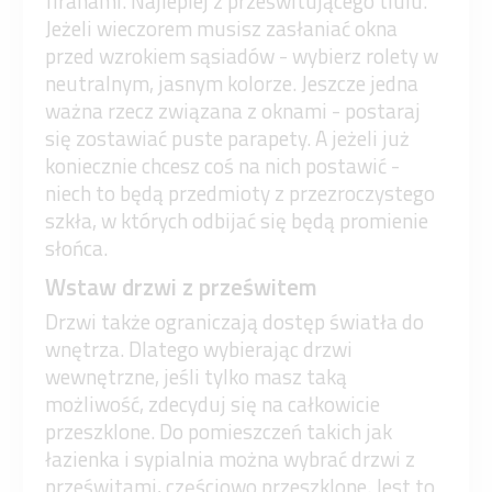
firanami. Najlepiej z prześwitującego tiulu.
Jeżeli wieczorem musisz zasłaniać okna
przed wzrokiem sąsiadów - wybierz rolety w
neutralnym, jasnym kolorze. Jeszcze jedna
ważna rzecz związana z oknami - postaraj
się zostawiać puste parapety. A jeżeli już
koniecznie chcesz coś na nich postawić -
niech to będą przedmioty z przezroczystego
szkła, w których odbijać się będą promienie
słońca.
Wstaw drzwi z prześwitem
Drzwi także ograniczają dostęp światła do
wnętrza. Dlatego wybierając drzwi
wewnętrzne, jeśli tylko masz taką
możliwość, zdecyduj się na całkowicie
przeszklone. Do pomieszczeń takich jak
łazienka i sypialnia można wybrać drzwi z
prześwitami, częściowo przeszklone. Jest to