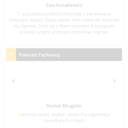
Ewa Kosakiewicz
N
Pozytywnie zakręcona fanka nowości technologicznych i
trz. Świat stylów, form i barw nie ma przed
wszelkich gadżetów. 
ic. Dzieli się z Wami poradami dotyczącymi
poznawania świata t
ji wnętrz, drobnych remontów i napraw.
techniczne ciekaw
Polecani fachowcy
Roman Mrugałlo
wiercenie studni, szybka i skuteczna regeneracja
zaniedbanych starych