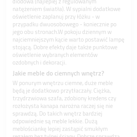
diodowa (najlepiej z regulowanym
natężeniem światła). W sypialni dodatkowe
oświetlenie zaplanuj przy łóżku - w
przypadku dwuosobowego - koniecznie po
jego obu stronach.W pokoju dziennym w
najciemniejszym kącie warto postawić lampę
stojącą. Dobre efekty daje także punktowe
oświetlenie wybranych elementów
ozdobnych i dekoracji.
Jakie meble do ciemnych wnętrz?
W ponurym wnętrzu ciemne, duże meble
będą je dodatkowo przytłaczały. Ciężka,
trzydrzwiowa szafa, zdobiony kredens czy
rozłożysta kanapa narożna raczej się nie
sprawdzą. Do takich wnętrz bardziej
odpowiednie są meble lekkie. Dużą
meblościankę lepiej zastąpić smukłym
regałem bez tylnej ściany. Dobrze sprawdzą