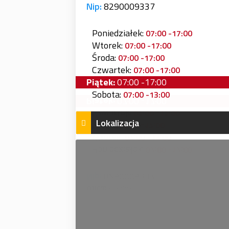
Nip:
8290009337
Poniedziałek:
07:00 -17:00
Wtorek:
07:00 -17:00
Środa:
07:00 -17:00
Czwartek:
07:00 -17:00
Piątek:
07:00 -17:00
Sobota:
07:00 -13:00
Lokalizacja