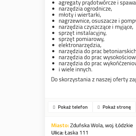
agregaty prądotwórcze i spawal
narzędzia ogrodnicze,
młoty i wiertarki,
nagrzewnice, osuszacze i pomp
narzędzia czyszczące i myjące,
sprzęt instalacyjny,
sprzęt pomiarowy,
elektronarzędzia,
narzędzia do prac betoniarskich
narzędzia do prac wysokościow
narzędzia do prac wykońćzeni
i wiele innych.
Do skorzystania z naszej oferty z
Pokaż telefon
Pokaż stronę
Miasto:
Zduńska Wola, woj. Łódzkie
Ulica:
Łaska 111