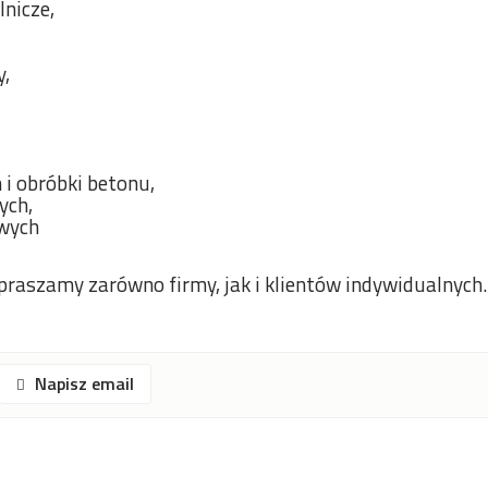
nicze,
y,
 i obróbki betonu,
ych,
owych
apraszamy zarówno firmy, jak i klientów indywidualnych.
Napisz email