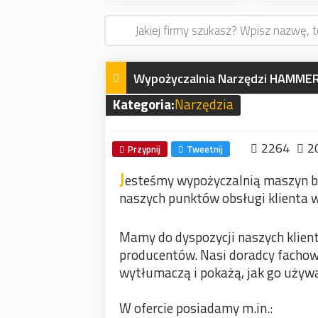
Wypożyczalnia Narzędzi HAMME
Kategoria:
Narzędzia
2264
2
Przypnij
Tweetnij
J
esteśmy wypożyczalnią maszyn bu
naszych punktów obsługi klienta w
Mamy do dyspozycji naszych kli
producentów. Nasi doradcy facho
wytłumaczą i pokażą, jak go używ
W ofercie posiadamy m.in.: