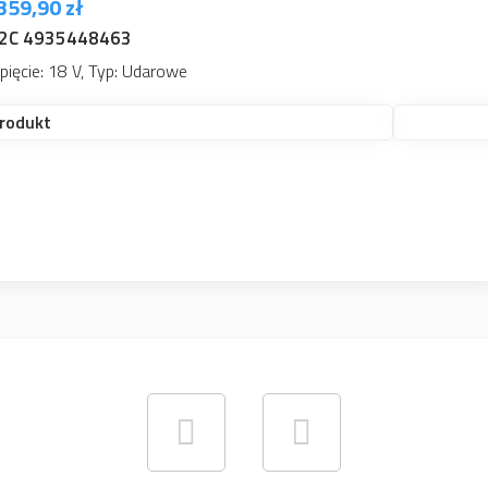
170,42 zł
Cena od:
BLACK
umulatorowe, Napięcie: 18 V, Typ: Udarowe
Sprawdź produkt