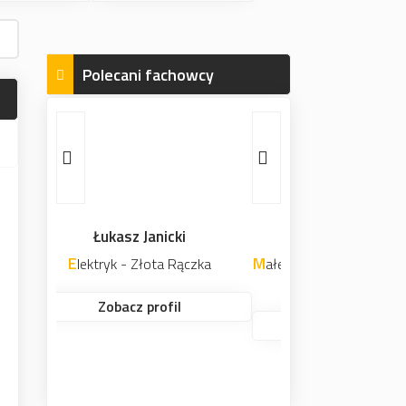
Polecani fachowcy
Daniel Błoński
Małe magazyny samoobsługowe do
wynajęcia dla firm i osób.
Zobacz profil