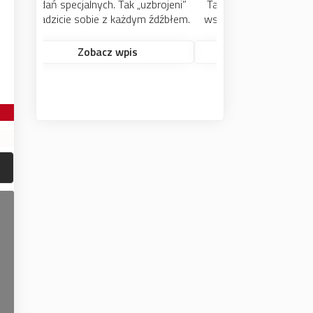
Tak więc zróbmy dobry wywiad,
wszak czasu pozostało niewiele.
Zobacz wpis