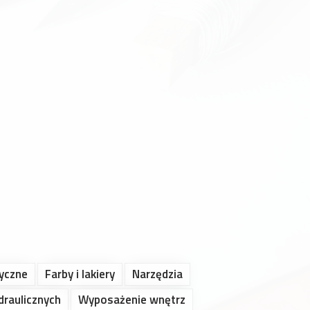
ryczne
Farby i lakiery
Narzędzia
draulicznych
Wyposażenie wnętrz