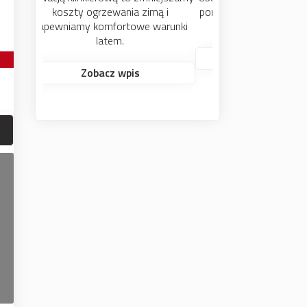
pomocne przy podjęciu ostatecznej
decyzji.
Zobacz wpis