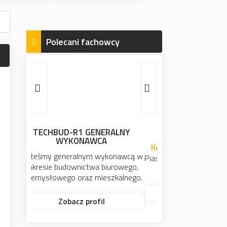
Polecani fachowcy
Mirosław Chodkowski
Kompleksowe usługi elektryczne.
Piaseczno, Konstancin-Jeziorna, Góra
Kalwaria i okolice.
Zobacz profil