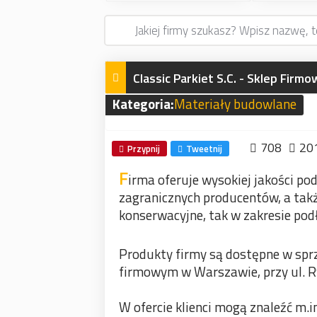
Classic Parkiet S.C. - Sklep Firmo
Kategoria:
Materiały budowlane
708
20
Przypnij
Tweetnij
F
irma oferuje wysokiej jakości pod
zagranicznych producentów, a tak
konserwacyjne, tak w zakresie podł
Produkty firmy są dostępne w sprz
firmowym w Warszawie, przy ul. Ryd
W ofercie klienci mogą znaleźć m.in