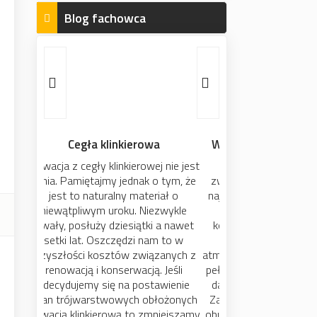
Blog fachowca
Wybieramy rodzaj zadaszenia
Dach, to ważny element,
zwieńczenie domu. Jest jednym z
najtrudniejszych do wykonania. Od
jego jakości zależy późniejszy
komfort mieszkania. Dach chroni
budynek przed warunkami
atmosferycznymi, utratą ciepła, oraz
pełni funkcje estetyczną. Jaki rodzaj
dachu wybrać skośny czy płaski?
Zapoznajcie się z charakterystyką
obu wariantów. Może to okazać się