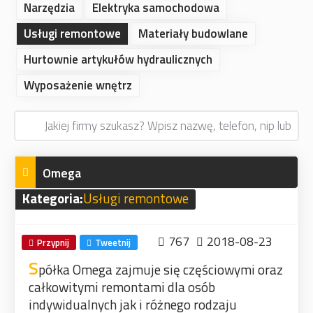
Narzędzia
Elektryka samochodowa
Usługi remontowe
Materiały budowlane
Hurtownie artykułów hydraulicznych
Wyposażenie wnętrz
Omega
Kategoria:
Usługi remontowe
767
2018-08-23
Przypnij
Tweetnij
S
półka Omega zajmuje się częściowymi oraz
całkowitymi remontami dla osób
indywidualnych jak i różnego rodzaju