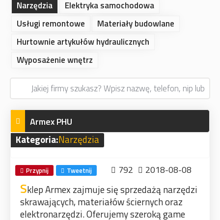
Narzędzia
Elektryka samochodowa
Usługi remontowe
Materiały budowlane
Hurtownie artykułów hydraulicznych
Wyposażenie wnętrz
Armex PHU
Kategoria:
Narzędzia
792
2018-08-08
Przypnij
Tweetnij
S
klep Armex zajmuje się sprzedażą narzędzi
skrawających, materiałów ściernych oraz
elektronarzędzi. Oferujemy szeroką game