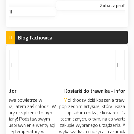
Zobacz profil
Blog fachowca
Kosiarki do trawnika - informacje techniczne
Moi drodzy dziś koszenia trawnika ciąg dalszy :) W
poprzednim artykule, który ukazał się wczoraj na blogu
opisałam rodzaje kosiarek. Dziś garść informacji
technicznych, o tym, na co warto zwrócić uwagę przy
zakupie wybranego urządzenia. A przy okazji słówko o
wykaszarkach i nożycach akumulatorowych, to sprzęty