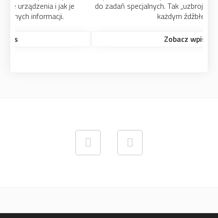
do zadań specjalnych. Tak „uzbrojeni” poradzicie sobie z
każdym źdźbłem.
Zobacz wpis