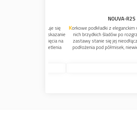
NOUVA-R2S ZESTAW
Korkowe podkładki z eleganckim wzorem zabezpieczą blat stołu przed poplamieniem, a także powstaniem na
nich brzydkich śladów po rozgrzanych n
zastawy stanie się jej nieodłączną częśc
podłożenia pod półmisek, niewielki garnek
p