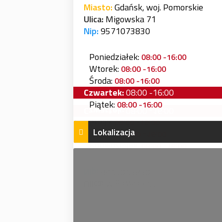
Miasto:
Gdańsk, woj. Pomorskie
Ulica:
Migowska 71
Nip:
9571073830
Poniedziałek:
08:00 -16:00
Wtorek:
08:00 -16:00
Środa:
08:00 -16:00
Czwartek:
08:00 -16:00
Piątek:
08:00 -16:00
Lokalizacja