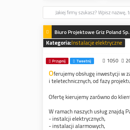
Biuro Projektowe Griz Poland Sp. z
Kategoria:
Instalacje elektryczne
1050
2
Przypnij
Tweetnij
O
ferujemy obsługę inwestycji w za
i teletechnicznych, od fazy projek
Ofertę kierujemy zarówno do klien
W ramach naszych usług znajdą Pa
- instalcji elektrycznych,
- instalacji alarmowych,