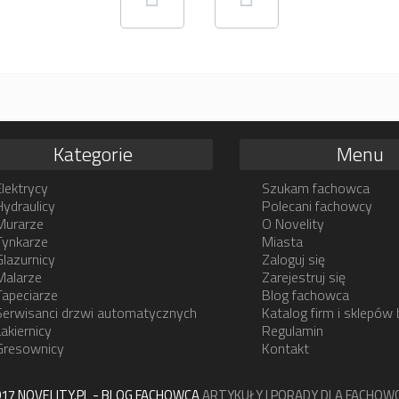
Kategorie
Menu
Elektrycy
Szukam fachowca
Hydraulicy
Polecani fachowcy
Murarze
O Novelity
Tynkarze
Miasta
Glazurnicy
Zaloguj się
Malarze
Zarejestruj się
Tapeciarze
Blog fachowca
Serwisanci drzwi automatycznych
Katalog firm i sklepów
Lakiernicy
Regulamin
Gresownicy
Kontakt
17 NOVELITY.PL - BLOG FACHOWCA
ARTYKUŁY I PORADY DLA FACHO