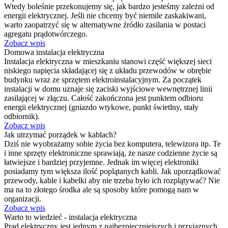
Wtedy boleśnie przekonujemy się, jak bardzo jesteśmy zależni od
energii elektrycznej. Jeśli nie chcemy być niemile zaskakiwani,
warto zaopatrzyć się w alternatywne źródło zasilania w postaci
agregatu prądotwórczego.
Zobacz wpis
Domowa instalacja elektryczna
Instalacja elektryczna w mieszkaniu stanowi część większej sieci
niskiego napięcia składającej się z układu przewodów w obrębie
budynku wraz ze sprzętem elektroinstalacyjnym. Za początek
instalacji w domu uznaje się zaciski wyjściowe wewnętrznej linii
zasilającej w złączu. Całość zakończona jest punktem odbioru
energii elektrycznej (gniazdo wtykowe, punkt świetlny, stały
odbiornik).
Zobacz wpis
Jak utrzymać porządek w kablach?
Dziś nie wyobrażamy sobie życia bez komputera, telewizora itp. Te
i inne sprzęty elektroniczne sprawiają, że nasze codzienne życie są
łatwiejsze i bardziej przyjemne. Jednak im więcej elektroniki
posiadamy tym większa ilość poplątanych kabli. Jak uporządkować
przewody, kable i kabelki aby nie trzeba było ich rozplątywać? Nie
ma na to złotego środka ale są sposoby które pomogą nam w
organizacji.
Zobacz wpis
Warto to wiedzieć - instalacja elektryczna
Prąd elektryczny jest jednym z najbezpieczniejszych i przyjaznych