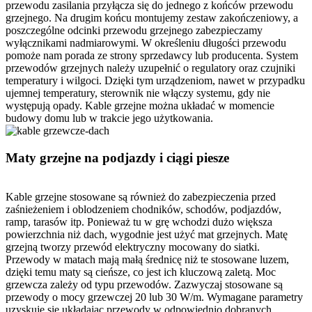
przewodu zasilania przyłącza się do jednego z końców przewodu
grzejnego. Na drugim końcu montujemy zestaw zakończeniowy, a
poszczególne odcinki przewodu grzejnego zabezpieczamy
wyłącznikami nadmiarowymi. W określeniu długości przewodu
pomoże nam porada ze strony sprzedawcy lub producenta. System
przewodów grzejnych należy uzupełnić o regulatory oraz czujniki
temperatury i wilgoci. Dzięki tym urządzeniom, nawet w przypadku
ujemnej temperatury, sterownik nie włączy systemu, gdy nie
występują opady. Kable grzejne można układać w momencie
budowy domu lub w trakcie jego użytkowania.
Maty grzejne na podjazdy i ciągi piesze
Kable grzejne stosowane są również do zabezpieczenia przed
zaśnieżeniem i oblodzeniem chodników, schodów, podjazdów,
ramp, tarasów itp. Ponieważ tu w grę wchodzi dużo większa
powierzchnia niż dach, wygodnie jest użyć mat grzejnych. Matę
grzejną tworzy przewód elektryczny mocowany do siatki.
Przewody w matach mają małą średnicę niż te stosowane luzem,
dzięki temu maty są cieńsze, co jest ich kluczową zaletą. Moc
grzewcza zależy od typu przewodów. Zazwyczaj stosowane są
przewody o mocy grzewczej 20 lub 30 W/m. Wymagane parametry
uzyskuje się układając przewody w odpowiednio dobranych