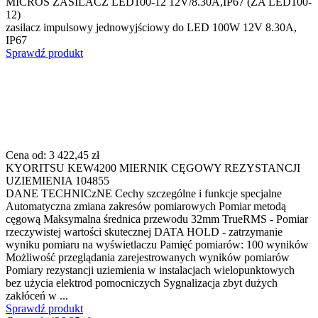
MICROS ZASILACZ LED100-12 12V/8.30A,IP67 (ZA LED100-
12)
zasilacz impulsowy jednowyjściowy do LED 100W 12V 8.30A,
IP67
Sprawdź produkt
Cena od:
3 422,45 zł
KYORITSU KEW4200 MIERNIK CĘGOWY REZYSTANCJI
UZIEMIENIA 104855
DANE TECHNICzNE Cechy szczególne i funkcje specjalne
Automatyczna zmiana zakresów pomiarowych Pomiar metodą
cęgową Maksymalna średnica przewodu 32mm TrueRMS - Pomiar
rzeczywistej wartości skutecznej DATA HOLD - zatrzymanie
wyniku pomiaru na wyświetlaczu Pamięć pomiarów: 100 wyników
Możliwość przeglądania zarejestrowanych wyników pomiarów
Pomiary rezystancji uziemienia w instalacjach wielopunktowych
bez użycia elektrod pomocniczych Sygnalizacja zbyt dużych
zakłóceń w ...
Sprawdź produkt