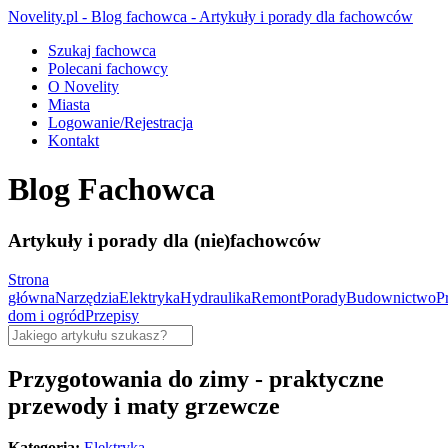
Novelity.pl - Blog fachowca - Artykuły i porady dla fachowców
Szukaj fachowca
Polecani fachowcy
O Novelity
Miasta
Logowanie/Rejestracja
Kontakt
Blog Fachowca
Artykuły i porady dla (nie)fachowców
Strona
główna
Narzędzia
Elektryka
Hydraulika
Remont
Porady
Budownictwo
P
dom i ogród
Przepisy
Przygotowania do zimy - praktyczne
przewody i maty grzewcze
Kategoria:
Elektryka