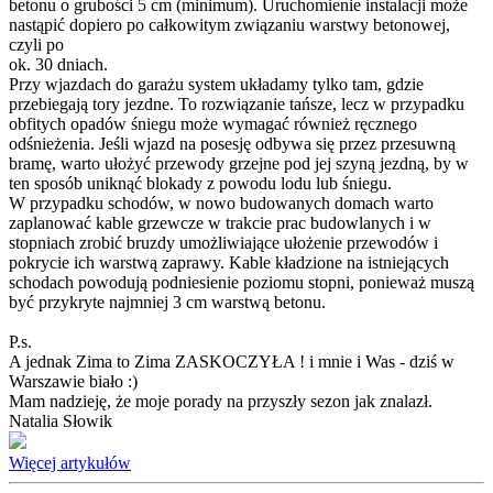
betonu o grubości 5 cm (minimum). Uruchomienie instalacji może
nastąpić dopiero po całkowitym związaniu warstwy betonowej,
czyli po
ok. 30 dniach.
Przy wjazdach do garażu system układamy tylko tam, gdzie
przebiegają tory jezdne. To rozwiązanie tańsze, lecz w przypadku
obfitych opadów śniegu może wymagać również ręcznego
odśnieżenia. Jeśli wjazd na posesję odbywa się przez przesuwną
bramę, warto ułożyć przewody grzejne pod jej szyną jezdną, by w
ten sposób uniknąć blokady z powodu lodu lub śniegu.
W przypadku schodów, w nowo budowanych domach warto
zaplanować kable grzewcze w trakcie prac budowlanych i w
stopniach zrobić bruzdy umożliwiające ułożenie przewodów i
pokrycie ich warstwą zaprawy. Kable kładzione na istniejących
schodach powodują podniesienie poziomu stopni, ponieważ muszą
być przykryte najmniej 3 cm warstwą betonu.
P.s.
A jednak Zima to Zima ZASKOCZYŁA ! i mnie i Was - dziś w
Warszawie biało :)
Mam nadzieję, że moje porady na przyszły sezon jak znalazł.
Natalia Słowik
Więcej artykułów