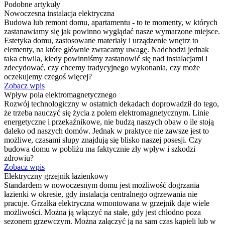
Podobne artykuły
Nowoczesna instalacja elektryczna
Budowa lub remont domu, apartamentu - to te momenty, w których
zastanawiamy się jak powinno wyglądać nasze wymarzone miejsce.
Estetyka domu, zastosowane materiały i urządzenie wnętrz to
elementy, na które głównie zwracamy uwagę. Nadchodzi jednak
taka chwila, kiedy powinniśmy zastanowić się nad instalacjami i
zdecydować, czy chcemy tradycyjnego wykonania, czy może
oczekujemy czegoś więcej?
Zobacz wpis
Wpływ pola elektromagnetycznego
Rozwój technologiczny w ostatnich dekadach doprowadził do tego,
że trzeba nauczyć się życia z polem elektromagnetycznym. Linie
energetyczne i przekaźnikowe, nie budzą naszych obaw o ile stoją
daleko od naszych domów. Jednak w praktyce nie zawsze jest to
możliwe, czasami słupy znajdują się blisko naszej posesji. Czy
budowa domu w pobliżu ma faktycznie zły wpływ i szkodzi
zdrowiu?
Zobacz wpis
Elektryczny grzejnik łazienkowy
Standardem w nowoczesnym domu jest możliwość dogrzania
łazienki w okresie, gdy instalacja centralnego ogrzewania nie
pracuje. Grzałka elektryczna wmontowana w grzejnik daje wiele
możliwości. Można ją włączyć na stałe, gdy jest chłodno poza
sezonem grzewczym. Można załączyć ją na sam czas kąpieli lub w