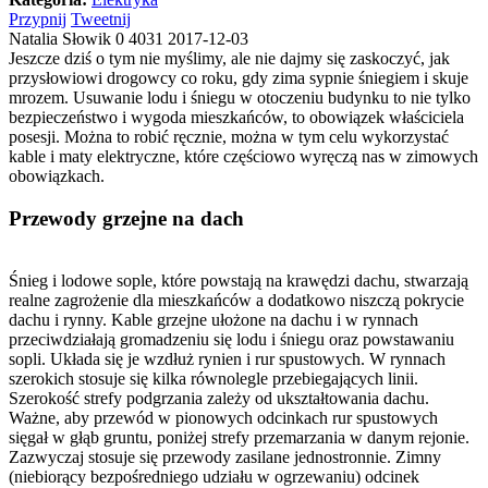
Przypnij
Tweetnij
Natalia Słowik
0
4031
2017-12-03
Jeszcze dziś o tym nie myślimy, ale nie dajmy się zaskoczyć, jak
przysłowiowi drogowcy co roku, gdy zima sypnie śniegiem i skuje
mrozem. Usuwanie lodu i śniegu w otoczeniu budynku to nie tylko
bezpieczeństwo i wygoda mieszkańców, to obowiązek właściciela
posesji. Można to robić ręcznie, można w tym celu wykorzystać
kable i maty elektryczne, które częściowo wyręczą nas w zimowych
obowiązkach.
Przewody grzejne na dach
Śnieg i lodowe sople, które powstają na krawędzi dachu, stwarzają
realne zagrożenie dla mieszkańców a dodatkowo niszczą pokrycie
dachu i rynny. Kable grzejne ułożone na dachu i w rynnach
przeciwdziałają gromadzeniu się lodu i śniegu oraz powstawaniu
sopli. Układa się je wzdłuż rynien i rur spustowych. W rynnach
szerokich stosuje się kilka równolegle przebiegających linii.
Szerokość strefy podgrzania zależy od ukształtowania dachu.
Ważne, aby przewód w pionowych odcinkach rur spustowych
sięgał w głąb gruntu, poniżej strefy przemarzania w danym rejonie.
Zazwyczaj stosuje się przewody zasilane jednostronnie. Zimny
(niebiorący bezpośredniego udziału w ogrzewaniu) odcinek