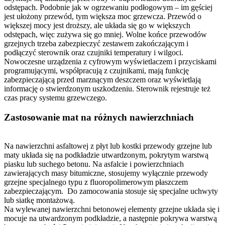
odstępach. Podobnie jak w ogrzewaniu podłogowym – im gęściej
jest ułożony przewód, tym większa moc grzewcza. Przewód o
większej mocy jest droższy, ale układa się go w większych
odstępach, więc zużywa się go mniej. Wolne końce przewodów
grzejnych trzeba zabezpieczyć zestawem zakończającym i
podłączyć sterownik oraz czujniki temperatury i wilgoci.
Nowoczesne urządzenia z cyfrowym wyświetlaczem i przyciskami
programującymi, współpracują z czujnikami, mają funkcję
zabezpieczającą przed marznącym deszczem oraz wyświetlają
informację o stwierdzonym uszkodzeniu. Sterownik rejestruje też
czas pracy systemu grzewczego.
Zastosowanie mat na różnych nawierzchniach
Na nawierzchni asfaltowej z płyt lub kostki przewody grzejne lub
maty układa się na podkładzie utwardzonym, pokrytym warstwą
piasku lub suchego betonu. Na asfalcie i powierzchniach
zawierających masy bitumiczne, stosujemy wyłącznie przewody
grzejne specjalnego typu z fluoropolimerowym płaszczem
zabezpieczającym. Do zamocowania stosuje się specjalne uchwyty
lub siatkę montażową.
Na wylewanej nawierzchni betonowej elementy grzejne układa się i
mocuje na utwardzonym podkładzie, a następnie pokrywa warstwą