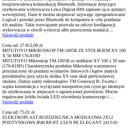
bezprzewodową komunikację Bluetooth. Informacje dotyczące
uzytkowania wykrywacza Leica Digicat 600i zapisane są w pamięci
wewnętrznej. Dane te można skopiować używając oprogramowanie
Logicat i przesłać przez Bluetooth do komputera w celu poddania
ich analizie. Takie rozwiązanie pozwala na odczyt konfiguracji
wykrywacza w chwili wykrycia albo przeoczenia instalacji ...
Sprawdź produkt
Cena od:
27 812,00 zł
MITUTOYO MIKROSKOP TM-1005B ZE STOLIKIEM XY 100
X 50 MM 176-819D
MITUTOYO Mikroskop TM-1005B ze stolikiem XY 100 x 50 mm
(176-819D) Charakterystyka produktu Mikroskop warsztatowy
przeznaczony do pomiaru wymiarów liniowych i kątów małych
przedmiotów przy użyciu stolika XY oraz skali pierścieniowej
okularu. Dalsze zalety mikroskopów TM Generacji B: Zwarta i
wąska konstrukcja z wycięciami transportowymi czyni go idealnym
do użytkowania w miejscach o ograniczonej przestrzeni. Mocne
regulowane źródła światła LED oświetlenia konturowego i ...
Sprawdź produkt
Cena od:
75,01 zł
ELEKTROPLAST ROZDZIELNICA MODUŁOWA 2X12
PODTYNKOWA IP40 RP-PT 2/24 N PE ELEGANT 2415-01
...