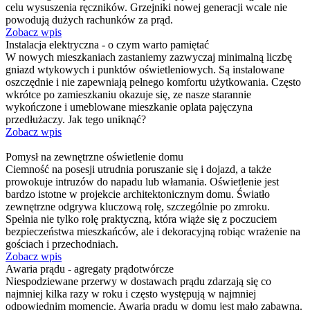
celu wysuszenia ręczników. Grzejniki nowej generacji wcale nie
powodują dużych rachunków za prąd.
Zobacz wpis
Instalacja elektryczna - o czym warto pamiętać
W nowych mieszkaniach zastaniemy zazwyczaj minimalną liczbę
gniazd wtykowych i punktów oświetleniowych. Są instalowane
oszczędnie i nie zapewniają pełnego komfortu użytkowania. Często
wkrótce po zamieszkaniu okazuje się, ze nasze starannie
wykończone i umeblowane mieszkanie oplata pajęczyna
przedłużaczy. Jak tego uniknąć?
Zobacz wpis
Pomysł na zewnętrzne oświetlenie domu
Ciemność na posesji utrudnia poruszanie się i dojazd, a także
prowokuje intruzów do napadu lub włamania. Oświetlenie jest
bardzo istotne w projekcie architektonicznym domu. Światło
zewnętrzne odgrywa kluczową rolę, szczególnie po zmroku.
Spełnia nie tylko rolę praktyczną, która wiąże się z poczuciem
bezpieczeństwa mieszkańców, ale i dekoracyjną robiąc wrażenie na
gościach i przechodniach.
Zobacz wpis
Awaria prądu - agregaty prądotwórcze
Niespodziewane przerwy w dostawach prądu zdarzają się co
najmniej kilka razy w roku i często występują w najmniej
odpowiednim momencie. Awaria prądu w domu jest mało zabawna.