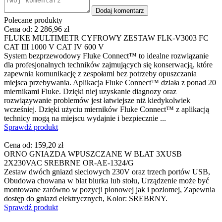
Dodaj komentarz
Polecane produkty
Cena od:
2 286,96 zł
FLUKE MULTIMETR CYFROWY ZESTAW FLK-V3003 FC
CAT III 1000 V CAT IV 600 V
System bezprzewodowy Fluke Connect™ to idealne rozwiązanie
dla profesjonalnych techników zajmujących się konserwacją, które
zapewnia komunikację z zespołami bez potrzeby opuszczania
miejsca przebywania. Aplikacja Fluke Connect™ działa z ponad 20
miernikami Fluke. Dzięki niej uzyskanie diagnozy oraz
rozwiązywanie problemów jest łatwiejsze niż kiedykolwiek
wcześniej. Dzięki użyciu mierników Fluke Connect™ z aplikacją
technicy mogą na miejscu wydajnie i bezpiecznie ...
Sprawdź produkt
Cena od:
159,20 zł
ORNO GNIAZDA WPUSZCZANE W BLAT 3XUSB
2X230VAC SREBRNE OR-AE-1324/G
Zestaw dwóch gniazd sieciowych 230V oraz trzech portów USB,
Obudowa chowana w blat biurka lub stołu, Urządzenie może być
montowane zarówno w pozycji pionowej jak i poziomej, Zapewnia
dostęp do gniazd elektrycznych, Kolor: SREBRNY.
Sprawdź produkt