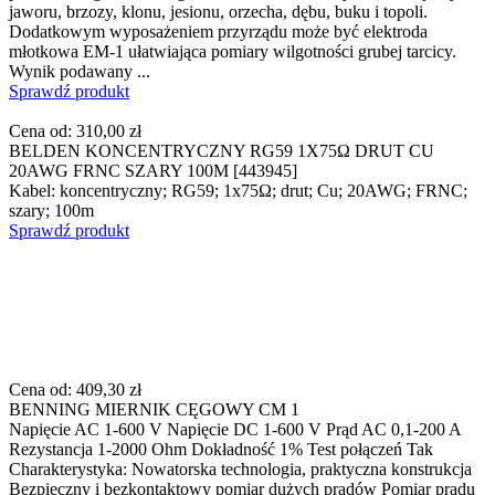
jaworu, brzozy, klonu, jesionu, orzecha, dębu, buku i topoli.
Dodatkowym wyposażeniem przyrządu może być elektroda
młotkowa EM-1 ułatwiająca pomiary wilgotności grubej tarcicy.
Wynik podawany ...
Sprawdź produkt
Cena od:
310,00 zł
BELDEN KONCENTRYCZNY RG59 1X75Ω DRUT CU
20AWG FRNC SZARY 100M [443945]
Kabel: koncentryczny; RG59; 1x75Ω; drut; Cu; 20AWG; FRNC;
szary; 100m
Sprawdź produkt
Cena od:
409,30 zł
BENNING MIERNIK CĘGOWY CM 1
Napięcie AC 1-600 V Napięcie DC 1-600 V Prąd AC 0,1-200 A
Rezystancja 1-2000 Ohm Dokładność 1% Test połączeń Tak
Charakterystyka: Nowatorska technologia, praktyczna konstrukcja
Bezpieczny i bezkontaktowy pomiar dużych prądów Pomiar prądu