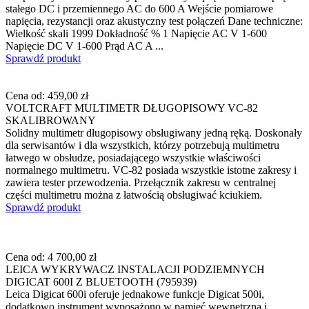
stałego DC i przemiennego AC do 600 A Wejście pomiarowe
napięcia, rezystancji oraz akustyczny test połączeń Dane techniczne:
Wielkość skali 1999 Dokładność % 1 Napięcie AC V 1-600
Napięcie DC V 1-600 Prąd AC A ...
Sprawdź produkt
Cena od:
459,00 zł
VOLTCRAFT MULTIMETR DŁUGOPISOWY VC-82
SKALIBROWANY
Solidny multimetr długopisowy obsługiwany jedną ręką. Doskonały
dla serwisantów i dla wszystkich, którzy potrzebują multimetru
łatwego w obsłudze, posiadającego wszystkie właściwości
normalnego multimetru. VC-82 posiada wszystkie istotne zakresy i
zawiera tester przewodzenia. Przełącznik zakresu w centralnej
części multimetru można z łatwością obsługiwać kciukiem.
Sprawdź produkt
Cena od:
4 700,00 zł
LEICA WYKRYWACZ INSTALACJI PODZIEMNYCH
DIGICAT 600I Z BLUETOOTH (795939)
Leica Digicat 600i oferuje jednakowe funkcje Digicat 500i,
dodatkowo instrument wyposażono w pamięć wewnętrzną i