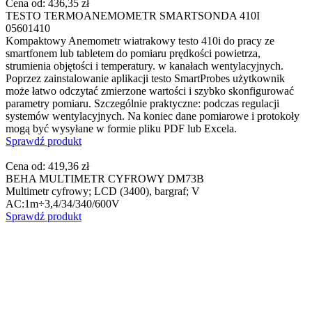
Cena od:
436,35 zł
TESTO TERMOANEMOMETR SMARTSONDA 410I
05601410
Kompaktowy Anemometr wiatrakowy testo 410i do pracy ze
smartfonem lub tabletem do pomiaru prędkości powietrza,
strumienia objętości i temperatury. w kanałach wentylacyjnych.
Poprzez zainstalowanie aplikacji testo SmartProbes użytkownik
może łatwo odczytać zmierzone wartości i szybko skonfigurować
parametry pomiaru. Szczególnie praktyczne: podczas regulacji
systemów wentylacyjnych. Na koniec dane pomiarowe i protokoły
mogą być wysyłane w formie pliku PDF lub Excela.
Sprawdź produkt
Cena od:
419,36 zł
BEHA MULTIMETR CYFROWY DM73B
Multimetr cyfrowy; LCD (3400), bargraf; V
AC:1m÷3,4/34/340/600V
Sprawdź produkt