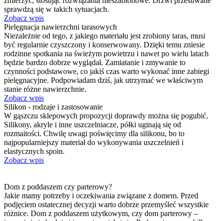
zmierzyć, stosując rozwiązania nieszablonowe. Drzwi przesuwane
sprawdzą się w takich sytuacjach.
Zobacz wpis
Pielęgnacja nawierzchni tarasowych
Niezależnie od tego, z jakiego materiału jest zrobiony taras, musi
być regularnie czyszczony i konserwowany. Dzięki temu zniesie
rodzinne spotkania na świeżym powietrzu i nawet po wielu latach
będzie bardzo dobrze wyglądał. Zamiatanie i zmywanie to
czynności podstawowe, co jakiś czas warto wykonać inne zabiegi
pielęgnacyjne. Podpowiadam dziś, jak utrzymać we właściwym
stanie różne nawierzchnie.
Zobacz wpis
Silikon - rodzaje i zastosowanie
W gąszczu sklepowych propozycji doprawdy można się pogubić.
Silikony, akryle i inne uszczelniacze, półki uginają się od
rozmaitości. Chwilę uwagi poświęcimy dla silikonu, bo to
najpopularniejszy materiał do wykonywania uszczelnień i
elastycznych spoin.
Zobacz wpis
Dom z poddaszem czy parterowy?
Jakie mamy potrzeby i oczekiwania związane z domem. Przed
podjęciem ostatecznej decyzji warto dobrze przemyśleć wszystkie
różnice. Dom z poddaszem użytkowym, czy dom parterowy –