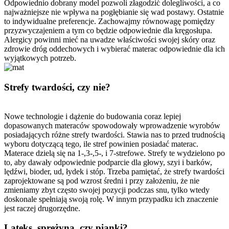
Odpowiednio dobrany model pozwoli złagodzić dolegliwości, a co
najważniejsze nie wpływa na pogłębianie się wad postawy. Ostatnie
to indywidualne preferencje. Zachowajmy równowagę pomiędzy
przyzwyczajeniem a tym co będzie odpowiednie dla kręgosłupa.
Alergicy powinni mieć na uwadze właściwości swojej skóry oraz
zdrowie dróg oddechowych i wybierać materac odpowiednie dla ich
wyjątkowych potrzeb.
Strefy twardości, czy nie?
Nowe technologie i dążenie do budowania coraz lepiej
dopasowanych materaców spowodowały wprowadzenie wyrobów
posiadających różne strefy twardości. Stawia nas to przed trudnością
wyboru dotyczącą tego, ile stref powinien posiadać materac.
Materace dzielą się na 1-,3-,5-, i 7-strefowe. Strefy te wydzielono po
to, aby dawały odpowiednie podparcie dla głowy, szyi i barków,
lędźwi, bioder, ud, łydek i stóp. Trzeba pamiętać, że strefy twardości
zaprojektowane są pod wzrost średni i przy założeniu, że nie
zmieniamy zbyt często swojej pozycji podczas snu, tylko wtedy
doskonale spełniają swoją rolę. W innym przypadku ich znaczenie
jest raczej drugorzędne.
Lateks, sprężyna, czy pianki?