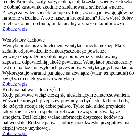
meble. Komody, szafy, sofy, stoliki, stół, krzesła – wiemy, że trzeba
je dobrać gustownie zgodnie z zaplanowaną stylistyką wnętrza.
Zazwyczaj w ten sposób kupujemy fotel, zwracając uwagę głównie
na stronę wizualną. A co z naszym kręgosłupem? Jak wybrać dobry
fotel do domu i do biura, funkcjonalny a zarazem komfortowy?
Zobacz wpis
Wentylatory dachowe
Wentylator dachowy to element wentylacji mechanicznej. Ma za
zadanie odprowadzenie zanieczyszczonego powietrza
wewnętrznego. Dobrze dobrany i poprawnie zainstalowany
zapewnia odpowiednią jakość powietrza. Wentylator przeznaczony
jest do montażu na wylotach przewodów wentylacyjnych na dachu.
Wykorzystuje warunki panujące na zewnątrz (wiatr, temperatura) do
zwiększenia efektywności wentylacji.
Zobacz wpis
Kotły na paliwa stałe - część II
Kotły paliwowe wciąż cieszą się niesłabnącym zainteresowaniem.
W świetle nowych przepisów powinny to być jednak dobre kotły,
do których stosuje się dobre paliwo. Tylko taki układ przyniesie
faktyczne korzyści i spełni oczekiwania związane z walką ze
smogiem. Dziś kolejne ważne informacje dotyczące kotłów na
paliwo stałe. Rodzaje paliwa, bufory, oraz kwestie przygotowania
ciepłej wody użytkowej.
Zobacz wpis