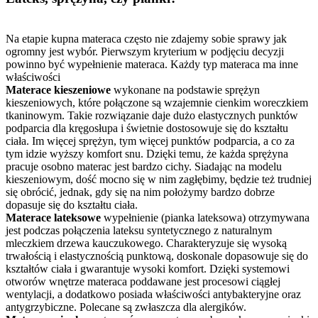
Na etapie kupna materaca często nie zdajemy sobie sprawy jak
ogromny jest wybór. Pierwszym kryterium w podjęciu decyzji
powinno być wypełnienie materaca. Każdy typ materaca ma inne
właściwości
Materace kieszeniowe
wykonane na podstawie sprężyn
kieszeniowych, które połączone są wzajemnie cienkim woreczkiem
tkaninowym. Takie rozwiązanie daje dużo elastycznych punktów
podparcia dla kręgosłupa i świetnie dostosowuje się do kształtu
ciała. Im więcej sprężyn, tym więcej punktów podparcia, a co za
tym idzie wyższy komfort snu. Dzięki temu, że każda sprężyna
pracuje osobno materac jest bardzo cichy. Siadając na modelu
kieszeniowym, dość mocno się w nim zagłębimy, będzie też trudniej
się obrócić, jednak, gdy się na nim położymy bardzo dobrze
dopasuje się do kształtu ciała.
Materace lateksowe
wypełnienie (pianka lateksowa) otrzymywana
jest podczas połączenia lateksu syntetycznego z naturalnym
mleczkiem drzewa kauczukowego. Charakteryzuje się wysoką
trwałością i elastycznością punktową, doskonale dopasowuje się do
kształtów ciała i gwarantuje wysoki komfort. Dzięki systemowi
otworów wnętrze materaca poddawane jest procesowi ciągłej
wentylacji, a dodatkowo posiada właściwości antybakteryjne oraz
antygrzybiczne. Polecane są zwłaszcza dla alergików.