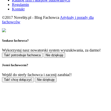
Katalog firm i sklepów budowlanych
Regulamin
Kontakt
©2017 Novelity.pl - Blog Fachowca
Artykuły i porady dla
fachowców
Szukasz fachowca?
Wykorzystaj nasz nowatorski system wyszukiwania, za darmo!
Tak! potrzebuje fachowca
Nie dziękuję
Jesteś fachowcem?
Wejdź do strefy fachowca i zacznij zarabiać!
Tak! chcę dołączyć
Nie dziękuję