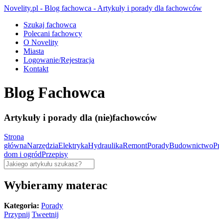
Novelity.pl - Blog fachowca - Artykuły i porady dla fachowców
Szukaj fachowca
Polecani fachowcy
O Novelity
Miasta
Logowanie/Rejestracja
Kontakt
Blog Fachowca
Artykuły i porady dla (nie)fachowców
Strona
główna
Narzędzia
Elektryka
Hydraulika
Remont
Porady
Budownictwo
P
dom i ogród
Przepisy
Wybieramy materac
Kategoria:
Porady
Przypnij
Tweetnij