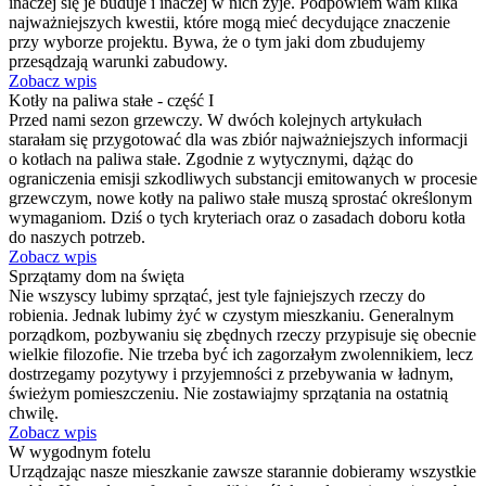
inaczej się je buduje i inaczej w nich żyje. Podpowiem wam kilka
najważniejszych kwestii, które mogą mieć decydujące znaczenie
przy wyborze projektu. Bywa, że o tym jaki dom zbudujemy
przesądzają warunki zabudowy.
Zobacz wpis
Kotły na paliwa stałe - część I
Przed nami sezon grzewczy. W dwóch kolejnych artykułach
starałam się przygotować dla was zbiór najważniejszych informacji
o kotłach na paliwa stałe. Zgodnie z wytycznymi, dążąc do
ograniczenia emisji szkodliwych substancji emitowanych w procesie
grzewczym, nowe kotły na paliwo stałe muszą sprostać określonym
wymaganiom. Dziś o tych kryteriach oraz o zasadach doboru kotła
do naszych potrzeb.
Zobacz wpis
Sprzątamy dom na święta
Nie wszyscy lubimy sprzątać, jest tyle fajniejszych rzeczy do
robienia. Jednak lubimy żyć w czystym mieszkaniu. Generalnym
porządkom, pozbywaniu się zbędnych rzeczy przypisuje się obecnie
wielkie filozofie. Nie trzeba być ich zagorzałym zwolennikiem, lecz
dostrzegamy pozytywy i przyjemności z przebywania w ładnym,
świeżym pomieszczeniu. Nie zostawiajmy sprzątania na ostatnią
chwilę.
Zobacz wpis
W wygodnym fotelu
Urządzając nasze mieszkanie zawsze starannie dobieramy wszystkie