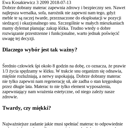
Ewa Kosakiewicz
3
2099
2018-07-13
Dobrze dobrany materac zapewnia zdrowy i bezpieczny sen. Nawet
najlepsza wersalka, sofa, narożnik nie zapewni nam tego, gdyż
meble te są raczej twarde, przeznaczone do eksploatacji w pozycji
siedzącej i okazjonalnego snu. Szczególnie w małych mieszkaniach
mamy dylemat planując zakup łóżka. Trudno wtedy o dobre
rozwiązanie przestrzenne i funkcjonalne, warto jednak poświęcić
uwagę tej decyzji.
Dlaczego wybór jest tak ważny?
Średnio człowiek śpi około 8 godzin na dobę, co oznacza, że prawie
1/3 życia spędzamy w łóżku. W trakcie snu organizm się odnawia,
mięśnie rozluźniają, a nerwy uspokajają. Dobrze dobrany materac
nie tylko zapewni nam regenerację sił, ale zadba o stan kręgosłupa
przez długie lata. Materac to nie tylko element wyposażenia,
zapewniający nam wrażenia estetyczne, od niego zależy nasze
zdrowie.
Twardy, czy miękki?
Najważniejsze zadanie jakie musi spełniać materac to odpowiednie