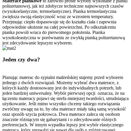
Materace piankowe
to zarówno proste wyroby wykonane z pianki
poliuretanowej, jak też zdobycze techniczne najnowszych czasów
(wysokoelastyczne, termoelastyczne). Pianka termoelastyczna
zwiększa swoją elastyczność wraz ze wzrostem temperatury.
Przejmując ciepło dopasowuje się do kształtu ciała i zapewnia
odpowiednie ułożenie na całej powierzchni. Po odkształceniu
pianka powoli wraca do pierwotnego położenia. Pianka
wysokoleastyczna w porównaniu ze zwykłą pianką poliuretanową
jest zdecydowanie lepszym wyborem.
Jeden czy dwa?
Planując materac do sypialni małżeńskiej stajemy przed wyborem
jednego z dwóch rozwiązań. Możemy wybrać dwa materace, z
których każdy dostosowany jest do indywidualnych potrzeb, lub
jeden bardziej uniwersalny. Wybór pierwszej opcji oznacza, że na
łączeniu materacy pojawi się strefa mniejszej twardości, utrudniająca
użytkowanie. Jeśli mimo wszystko chcemy takiego rozwiązania
zwróćmy uwagę na to, by oba materace miały taką samą wysokość
oraz sposób szycia pokrowca. Dwa materace zaleca się osobom
znacznie różniącym się gabarytami i o zdecydowanie różnych
preferencjach. W innym wypadku lepszy jest wybór elastycznego
materaca, który sprawdzi się nawet dla osób o zróżnicowanej