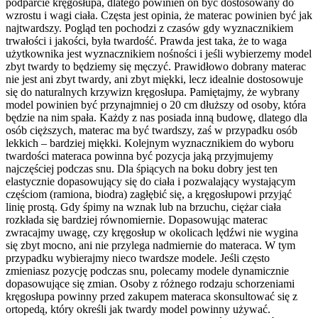
podparcie kręgosłupa, dlatego powinien on być dostosowany do
wzrostu i wagi ciała. Częsta jest opinia, że materac powinien być jak
najtwardszy. Pogląd ten pochodzi z czasów gdy wyznacznikiem
trwałości i jakości, była twardość. Prawda jest taka, że to waga
użytkownika jest wyznacznikiem nośności i jeśli wybierzemy model
zbyt twardy to będziemy się męczyć. Prawidłowo dobrany materac
nie jest ani zbyt twardy, ani zbyt miękki, lecz idealnie dostosowuje
się do naturalnych krzywizn kręgosłupa. Pamiętajmy, że wybrany
model powinien być przynajmniej o 20 cm dłuższy od osoby, która
będzie na nim spała. Każdy z nas posiada inną budowę, dlatego dla
osób cięższych, materac ma być twardszy, zaś w przypadku osób
lekkich – bardziej miękki. Kolejnym wyznacznikiem do wyboru
twardości materaca powinna być pozycja jaką przyjmujemy
najczęściej podczas snu. Dla śpiących na boku dobry jest ten
elastycznie dopasowujący się do ciała i pozwalający wystającym
częściom (ramiona, biodra) zagłębić się, a kręgosłupowi przyjąć
linię prostą. Gdy śpimy na wznak lub na brzuchu, ciężar ciała
rozkłada się bardziej równomiernie. Dopasowując materac
zwracajmy uwagę, czy kręgosłup w okolicach lędźwi nie wygina
się zbyt mocno, ani nie przylega nadmiernie do materaca. W tym
przypadku wybierajmy nieco twardsze modele. Jeśli często
zmieniasz pozycję podczas snu, polecamy modele dynamicznie
dopasowujące się zmian. Osoby z różnego rodzaju schorzeniami
kręgosłupa powinny przed zakupem materaca skonsultować się z
ortopedą, który określi jak twardy model powinny używać.